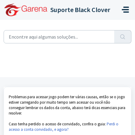
Ir para o conteúdo principal
Suporte Black Clover
Início
...
Não consigo fazer login, e agora?
Não consigo fazer login, e agora?
Modificado em Seg, 12 Ago, 2024 na (o) 5:11 PM
Problemas para acessar jogo podem ter várias causas, então se o jogo
estiver carregando por muito tempo sem acessar ou você não
conseguir lembrar os dados da conta, abaixo terá dicas essenciais para
resolver.
Caso tenha perdido o acesso de convidado, confira o guia:
Perdi o
acesso a conta convidado, e agora?