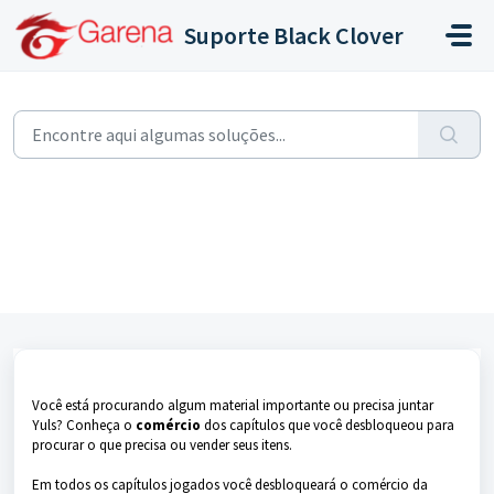
Ir para o conteúdo principal
Suporte Black Clover
Início
...
Como comprar e vender itens no comércio
Como comprar e vender itens no
comércio
Modificado em Seg, 12 Ago, 2024 na (o) 4:49 PM
Você está procurando algum material importante ou precisa juntar
Yuls? Conheça o
comércio
dos capítulos que você desbloqueou para
procurar o que precisa ou vender seus itens.
Em todos os capítulos jogados você desbloqueará o comércio da