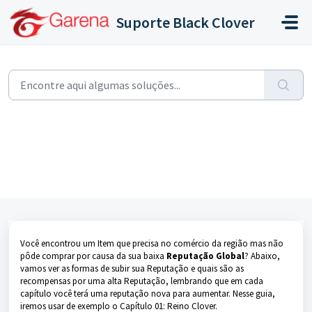
Ir para o conteúdo principal
Suporte Black Clover
Início
...
O que é Reputação Global e como aumentá-la
O que é Reputação Global e como
aumentá-la
Modificado em Seg, 12 Ago, 2024 na (o) 4:14 PM
Você encontrou um Item que precisa no comércio da região mas não
pôde comprar por causa da sua baixa
Reputação Global
? Abaixo,
vamos ver as formas de subir sua Reputação e quais são as
recompensas por uma alta Reputação, lembrando que em cada
capítulo você terá uma reputação nova para aumentar. Nesse guia,
iremos usar de exemplo o Capítulo 01: Reino Clover.