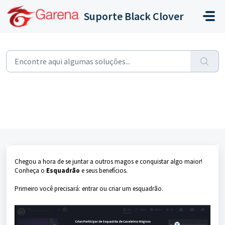
Ir para o conteúdo principal
Suporte Black Clover
Início
...
O que é o Esquadrão?
O que é o Esquadrão?
Modificado em Seg, 12 Ago, 2024 na (o) 4:11 PM
Chegou a hora de se juntar a outros magos e conquistar algo maior!
Conheça o
Esquadrão
e seus benefícios.
Primeiro você precisará: entrar ou criar um esquadrão.